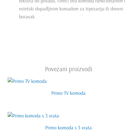
tekstila do posuđa, čineći ovu komodu funkcionalnim i
estetski dopadljivim komadom za trpezariju ili dnevni
boravak.
Povezani proizvodi
Primo TV komoda
Primo komoda s 3 vrata