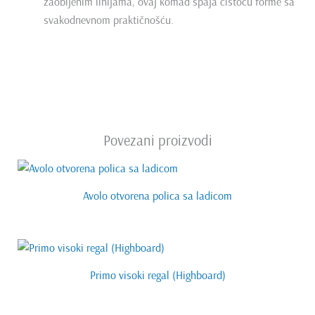
zaobljenim linijama, ovaj komad spaja čistoću forme sa
svakodnevnom praktičnošću.
Povezani proizvodi
Avolo otvorena polica sa ladicom
Primo visoki regal (Highboard)