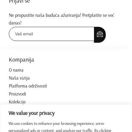
Prijavi se
Ne propustite naša buduća ažuriranja! Pretplatite se već
danas!
Kompanija
O nama
Naša vizija
Platforma održivosti
Proizvodi
Kolekcije
Kontakt
We value your privacy
We use cookies to enhance your browsing experience, serve
Radno vrijeme
personalized ads or content, and analyze our traffic. By clicking