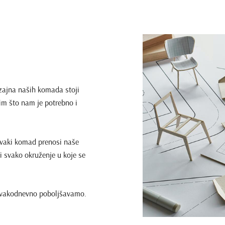
izajna naših komada stoji
im što nam je potrebno i
 svaki komad prenosi naše
ući svako okruženje u koje se
e svakodnevno poboljšavamo.