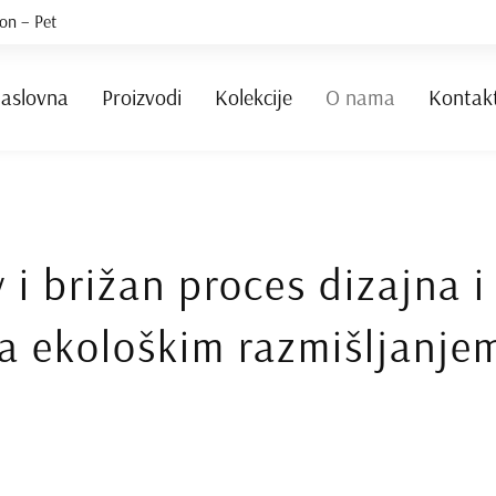
on – Pet
aslovna
Proizvodi
Kolekcije
O nama
Kontak
v i brižan proces dizajna i
a ekološkim razmišljanje