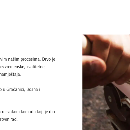
 svim našim procesima. Drvo je
bezvremenske, kvalitetne,
 namještaja.
o u Gračanici, Bosna i
a u svakom komadu koji je dio
stven rad.