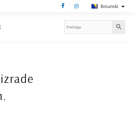
Bosanski
Deutsch
t
 izrade
m.