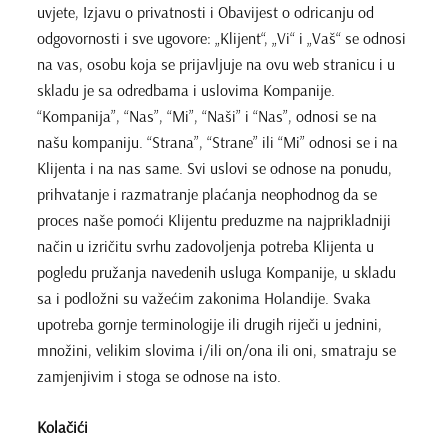
uvjete, Izjavu o privatnosti i Obavijest o odricanju od
odgovornosti i sve ugovore: „Klijent“, „Vi“ i „Vaš“ se odnosi
na vas, osobu koja se prijavljuje na ovu web stranicu i u
skladu je sa odredbama i uslovima Kompanije.
“Kompanija”, “Nas”, “Mi”, “Naši” i “Nas”, odnosi se na
našu kompaniju. “Strana”, “Strane” ili “Mi” odnosi se i na
Klijenta i na nas same. Svi uslovi se odnose na ponudu,
prihvatanje i razmatranje plaćanja neophodnog da se
proces naše pomoći Klijentu preduzme na najprikladniji
način u izričitu svrhu zadovoljenja potreba Klijenta u
pogledu pružanja navedenih usluga Kompanije, u skladu
sa i podložni su važećim zakonima Holandije. Svaka
upotreba gornje terminologije ili drugih riječi u jednini,
množini, velikim slovima i/ili on/ona ili oni, smatraju se
zamjenjivim i stoga se odnose na isto.
Kolačići