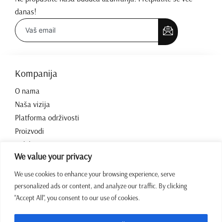
danas!
Kompanija
O nama
Naša vizija
Platforma održivosti
Proizvodi
Kolekcije
We value your privacy
Kontakt
We use cookies to enhance your browsing experience, serve
personalized ads or content, and analyze our traffic. By clicking
Radno vrijeme
"Accept All", you consent to our use of cookies.
07:00 – 15:00 Pon – Pet