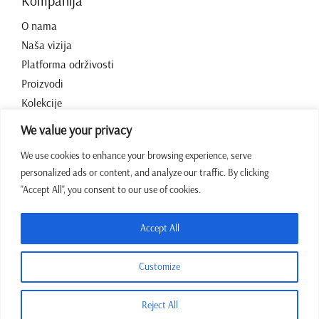
Kompanija
O nama
Naša vizija
Platforma održivosti
Proizvodi
Kolekcije
Kontakt
We value your privacy
We use cookies to enhance your browsing experience, serve
Radno vrijeme
personalized ads or content, and analyze our traffic. By clicking
"Accept All", you consent to our use of cookies.
07:00 – 15:00 Pon – Pet
+387 64 43 39 972
Accept All
sales@jadrina.ba
Customize
Reject All