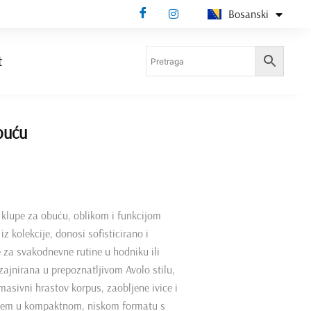
Bosanski
Deutsch
t
buću
 klupe za obuću, oblikom i funkcijom
iz kolekcije, donosi sofisticirano i
e za svakodnevne rutine u hodniku ili
zajnirana u prepoznatljivom Avolo stilu,
asivni hrastov korpus, zaobljene ivice i
stem u kompaktnom, niskom formatu s