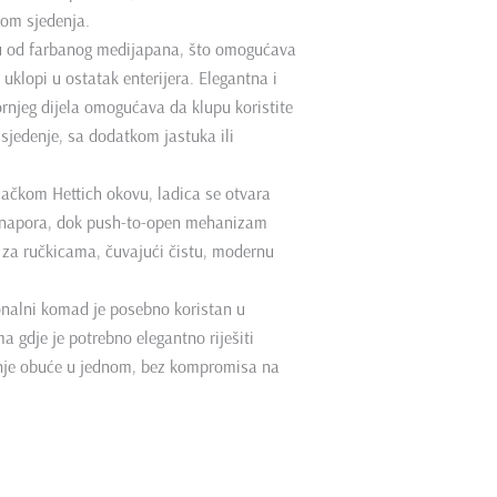
om sjedenja.
ju od farbanog medijapana, što omogućava
uklopi u ostatak enterijera. Elegantna i
rnjeg dijela omogućava da klupu koristite
 sjedenje, sa dodatkom jastuka ili
mačkom Hettich okovu, ladica se otvara
ez napora, dok push-to-open mehanizam
 za ručkicama, čuvajući čistu, modernu
onalni komad je posebno koristan u
a gdje je potrebno elegantno riješiti
anje obuće u jednom, bez kompromisa na