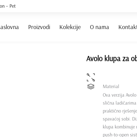
on – Pet
aslovna
Proizvodi
Kolekcije
O nama
Kontak
Avolo klupa za o
Material
Ova verzija Avolo
slična ladičarima 
praktično rješenj
spavaćoj sobi. Di
klupa kombinuje m
push-to-open si