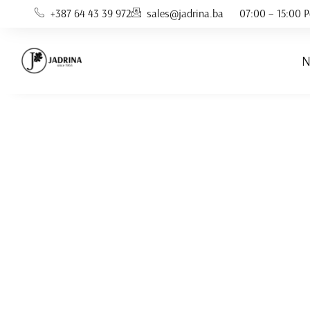
Skip
+387 64 43 39 972
sales@jadrina.ba
07:00 – 15:00 P
to
content
N