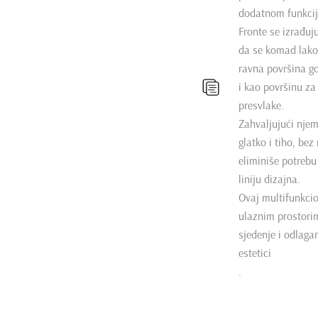
dodatnom funkcij
Fronte se izrađu
da se komad lako 
ravna površina go
i kao površinu za
presvlake.
Zahvaljujući nje
glatko i tiho, b
eliminiše potrebu
liniju dizajna.
Ovaj multifunkci
ulaznim prostorim
sjedenje i odlag
estetici
.