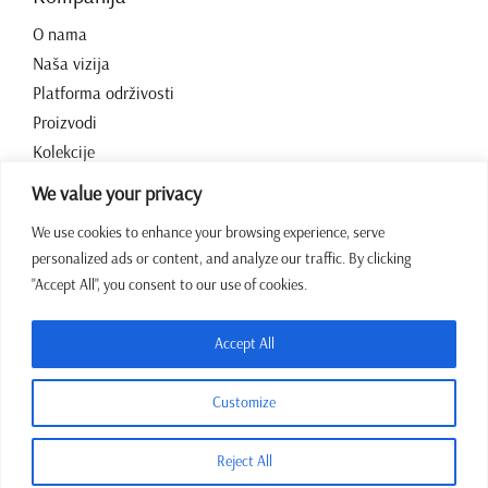
O nama
Naša vizija
Platforma održivosti
Proizvodi
Kolekcije
Kontakt
We value your privacy
We use cookies to enhance your browsing experience, serve
Radno vrijeme
personalized ads or content, and analyze our traffic. By clicking
"Accept All", you consent to our use of cookies.
07:00 – 15:00 Pon – Pet
+387 64 43 39 972
Accept All
sales@jadrina.ba
Customize
Reject All