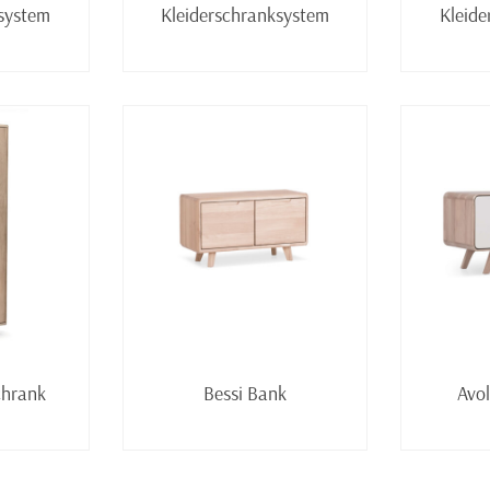
ksystem
Kleiderschranksystem
Kleide
lesen
Weiterlesen
chrank
Bessi Bank
Avo