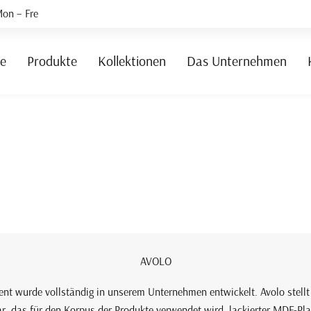
on – Fre
te
Produkte
Kollektionen
Das Unternehmen
AVOLO
nt wurde vollständig in unserem Unternehmen entwickelt. Avolo stell
, das für den Korpus der Produkte verwendet wird, lackierter MDF-Plat