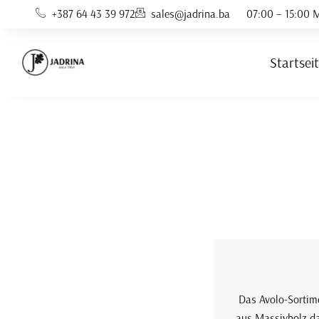
Zum
+387 64 43 39 972
sales@jadrina.ba
07:00 – 15:00 M
Inhalt
springen
Startsei
Das Avolo-Sortime
aus Massivholz dar