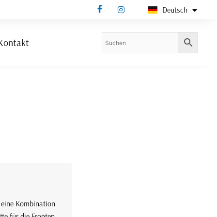
Deutsch
Bosanski
Kontakt
t eine Kombination
te für die Fronten,